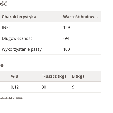
ość
Charakterystyka
Wartość hodowlana
INET
129
Długowieczność
-94
Wykorzystanie paszy
100
ne
% B
Tłuszcz (kg)
B (kg)
0,12
30
9
eliability: 99%