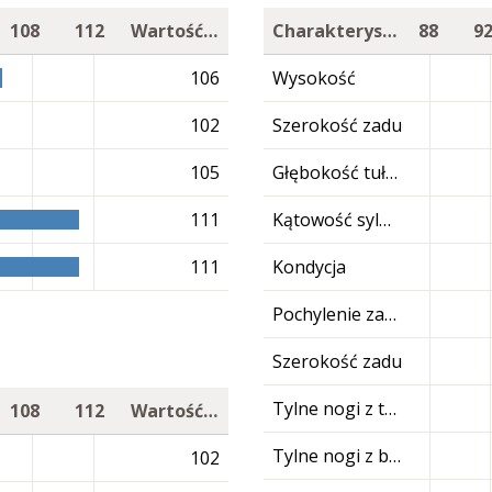
108
112
Wartość hodowlana
Charakterystyka
88
9
106
Wysokość
102
Szerokość zadu
105
Głębokość tułowia
111
Kątowość sylwetki
111
Kondycja
Pochylenie zadu
Szerokość zadu
Tylne nogi z tyłu
108
112
Wartość hodowlana
Tylne nogi z boku
102