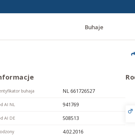
Buhaje
nformacje
Ro
NL 661726527
entyfikator buhaja
941769
d AI NL
508513
d AI DE
4.02.2016
odzony