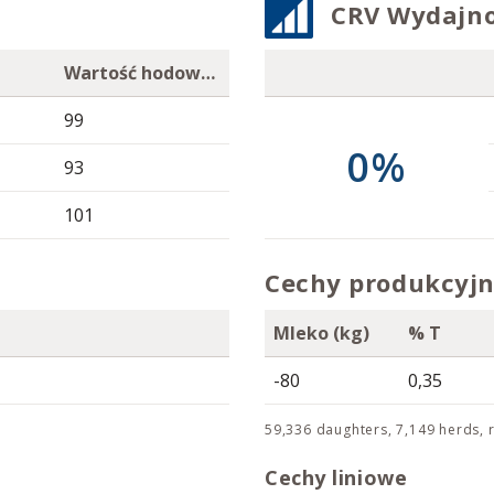
CRV Wydajn
Wartość hodowlana
99
0%
93
101
Cechy produkcyj
Mleko (kg)
% T
-80
0,35
59,336 daughters, 7,149 herds, r
Cechy liniowe