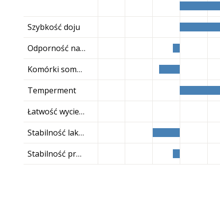
Szybkość doju
Odporność na ketozę
Komórki somatyczne
Temperment
Łatwość wycieleń córek
Stabilność laktacyjna
Stabilność produkcji życiowej