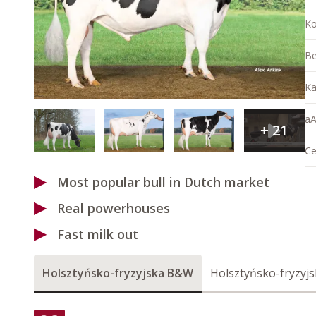
Ko
Be
Ka
aA
+
21
Ce
Most popular bull in Dutch market
Real powerhouses
Fast milk out
Holsztyńsko-fryzyjska B&W
Holsztyńsko-fryzyj