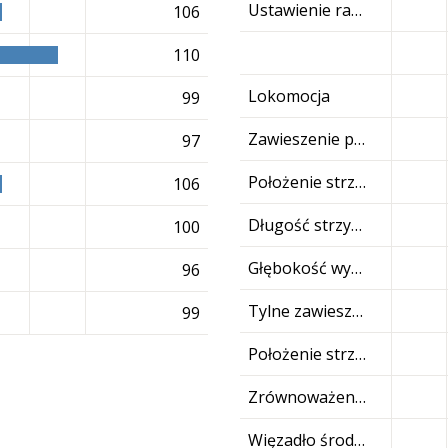
Ustawienie racic
106
110
Lokomocja
99
Zawieszenie przednie wymienia
97
Położenie strzyków przednich
106
Długość strzyków
100
Głębokość wymienia
96
Tylne zawieszenie wymienia
99
Położenie strzyków tylnych
Zrównoważenie wymienia
Więzadło środkowe