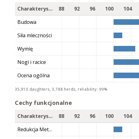
Charakterystyka
88
92
96
100
104
Budowa
Siła mleczności
Wymię
Nogi i racice
Ocena ogólna
35,910 daughters, 3,788 herds, reliability: 99%
Cechy funkcjonalne
Charakterystyka
88
92
96
100
104
Redukcja Metanu