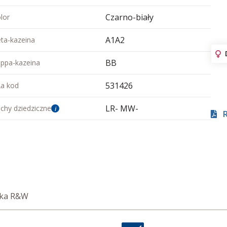
Czarno-biały
lor
A1A2
ta-kazeina
BB
ppa-kazeina
531426
a kod
LR- MW-
chy dziedziczne
i
ska R&W