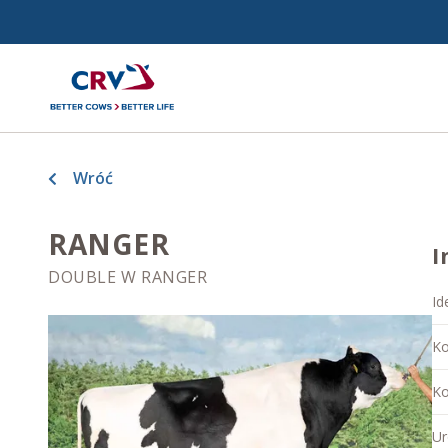
Wróć
RANGER
I
DOUBLE W RANGER
Id
Ko
Ko
Ur