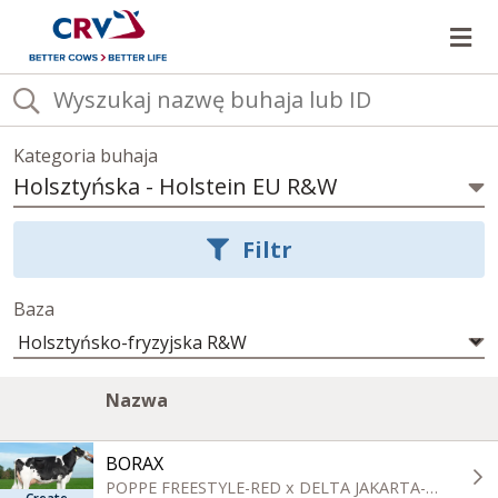
Ot
Kategoria buhaja
Holsztyńska
-
Holstein EU R&W
Wybierz
kategorię
Filtr
buhajów
Baza
Lista
Image
A
Kliknij,
Nazwa
buhajów
column
c
aby
w
posortować
aktualnej
BORAX
kategorii
rosnąco
POPPE FREESTYLE-RED x DELTA JAKARTA-RED