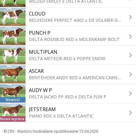
WILDER SMILEY x DELTA ATLANTIC
CLOUD
BELVEDERE PERFECT AIKO x DE VOLMER GLORIOUS
PUNCH P
DELTA ROSEBUD RED x MOLENKAMP BOLT
MULTIPLAN
DELTA METEOR-RED x POPPE SNOW
ASCAR
BENTEHOEK ANDY RED x AMERICAN CARNIVAL-RED
AUDY W P
DELTA JACKO PP-RED x DELTA FUN P
Nowość
JETSTREAM
PIANO RDC x DELTA ATLANTIC
Nowa wycena tradycyjna
© CRV - Wartości hodowlane opublikowane 15.04.2026