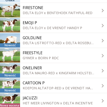
Create
FIRESTONE
DELTA ELOY x BENTEHOEK FAITHFUL-RED
EMOJI P
DELTA ELOY x DE VRENDT HANDY P
GOLDLINE
DELTA LISTROTTO-RED x DELTA ROSEBUD-RED
Nowość
FREESTYLE
GYWER x BORN P RDC
ONELINER
DELTA MAURO-RED x KINGFARM HOLSTEINS ANRELI-RED
Nowość
CARTOON P
KOEPON ALTATOP-RED x DE VRENDT HANDY P
Nowość
JACUZZI
HET MEER LIVINGTON x DELTA INCENTIVE
Nowa wycena tradycyjna