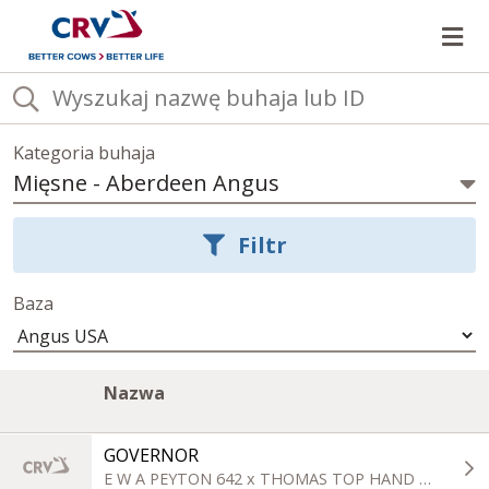
Ot
Kategoria buhaja
Mięsne
-
Aberdeen Angus
Wybierz
kategorię
Filtr
buhajów
Baza
Lista
Image
A
Kliknij,
Nazwa
buhajów
column
c
aby
w
posortować
aktualnej
GOVERNOR
kategorii
rosnąco
E W A PEYTON 642 x THOMAS TOP HAND 0536